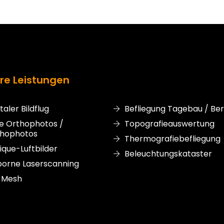
re Leistungen
italer Bildflug
Befliegung Tagebau / Be
e Orthophotos /
Topografieauswertung
thophotos
Thermografiebefliegung
ique-Luftbilder
Beleuchtungskataster
borne Laserscanning
-Mesh